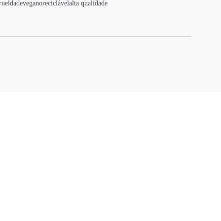
rueldade
vegano
reciclável
alta qualidade