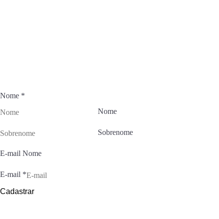
Fique por dentro das novidades
Junte-se ao Universo Muriel e inspire sua rotina de beleza com
conteúdos exclusivos.
Nome
*
Nome
Sobrenome
E-mail Nome
E-mail
*
Cadastrar