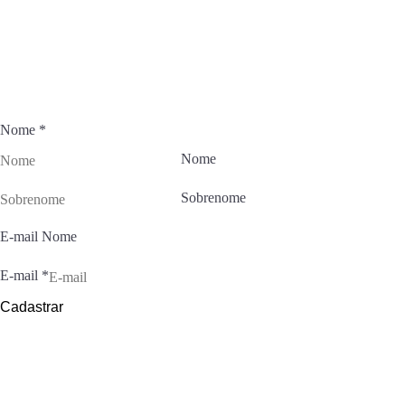
Fique por dentro das novidades
Junte-se ao Universo Muriel e inspire sua rotina de beleza com
conteúdos exclusivos.
Nome
*
Nome
Sobrenome
E-mail Nome
E-mail
*
Cadastrar