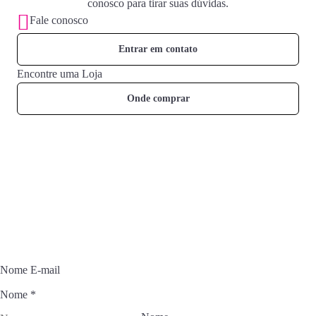
conosco para tirar suas dúvidas.
Fale conosco
Entrar em contato
Encontre uma Loja
Onde comprar
Fique por dentro das novidades
Junte-se ao Universo Muriel e inspire sua rotina de beleza com
conteúdos exclusivos.
Nome E-mail
Nome
*