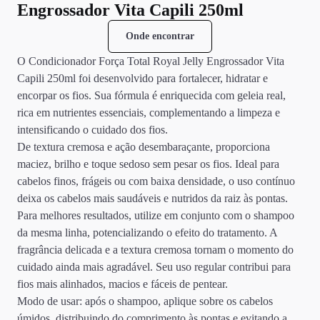
Engrossador Vita Capili 250ml
Onde encontrar
O Condicionador Força Total Royal Jelly Engrossador Vita
Capili 250ml foi desenvolvido para fortalecer, hidratar e
encorpar os fios. Sua fórmula é enriquecida com geleia real,
rica em nutrientes essenciais, complementando a limpeza e
intensificando o cuidado dos fios.
De textura cremosa e ação desembaraçante, proporciona
maciez, brilho e toque sedoso sem pesar os fios. Ideal para
cabelos finos, frágeis ou com baixa densidade, o uso contínuo
deixa os cabelos mais saudáveis e nutridos da raiz às pontas.
Para melhores resultados, utilize em conjunto com o shampoo
da mesma linha, potencializando o efeito do tratamento. A
fragrância delicada e a textura cremosa tornam o momento do
cuidado ainda mais agradável. Seu uso regular contribui para
fios mais alinhados, macios e fáceis de pentear.
Modo de usar: após o shampoo, aplique sobre os cabelos
úmidos, distribuindo do comprimento às pontas e evitando a