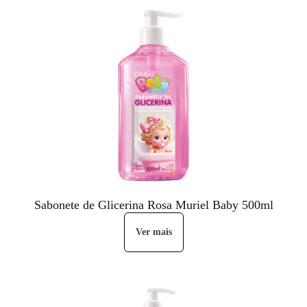
Sabonete de Glicerina Rosa Muriel Baby 500ml
Ver mais