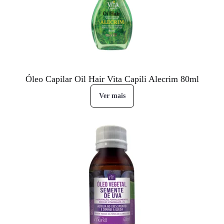
Óleo Capilar Oil Hair Vita Capili Alecrim 80ml
Ver mais