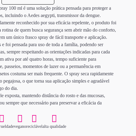
ray 100 ml é uma solução prática pensada para proteger a
os, incluindo o Aedes aegypti, transmissor da dengue.
mente reconhecido por sua eficácia repelente, o produto foi
 rotina de quem busca segurança sem abrir mão do conforto,
em um único frasco spray de fácil transporte e aplicação.
 e foi pensada para uso de toda a família, podendo ser
nças, sempre respeitando as orientações indicadas para cada
ém ativa por até quatro horas, tempo suficiente para
re, passeios, momentos de lazer ou a permanência em
setos costuma ser mais frequente. O spray seca rapidamente
o pegajosa, o que torna sua aplicação simples e agradável
o do dia.
ele exposta, mantendo distância do rosto e das mucosas,
ou sempre que necessário para preservar a eficácia da
rueldade
vegano
reciclável
alta qualidade