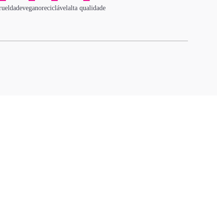
rueldade
vegano
reciclável
alta qualidade