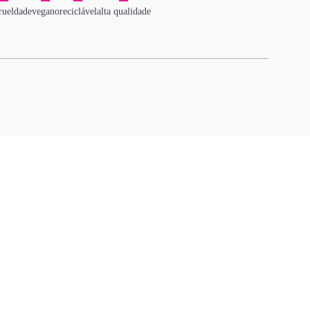
rueldade
vegano
reciclável
alta qualidade