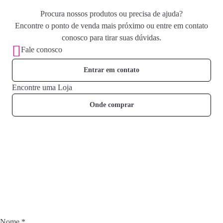
Procura nossos produtos ou precisa de ajuda?
Encontre o ponto de venda mais próximo ou entre em contato
conosco para tirar suas dúvidas.
Fale conosco
Entrar em contato
Encontre uma Loja
Onde comprar
Fique por dentro das novidades
Junte-se ao Universo Muriel e inspire sua rotina de beleza com
conteúdos exclusivos.
Nome
*