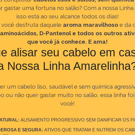
nou conquistar
cabelos lisos e soltos, sem qu
isar gastar uma fortuna no salão? Com a nossa 
isso está ao seu alcance todos os dias!
so, você desfruta daquele
aroma maravilhoso
e
 de
aminoácidos, D-Pantenol e todos os outros 
que você já conhece. E ama!
que alisar seu cabelo em
a Nossa Linha Amarelin
quer um cabelo liso, saudável e sem química ag
po ou não quer gastar muito no salão, essa linha
você!
O NATURAL:
ALISAMENTO PROGRESSIVO SEM DANIFICAR 