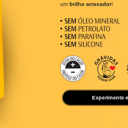
Um shampoo com o po
numa experiência d
o
Shampoo Lisos & 
um
brilho arrasador
!