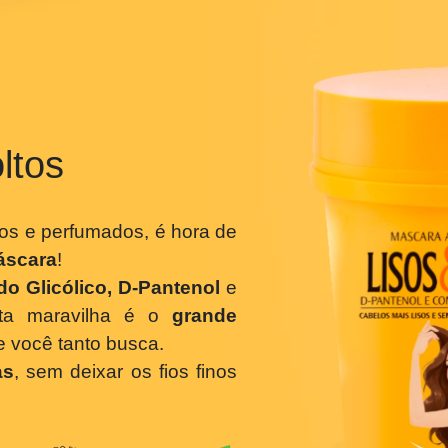
Experime
oltos
impos e perfumados, é hora de
a
Máscara
!
cido Glicólico, D-Pantenol
e