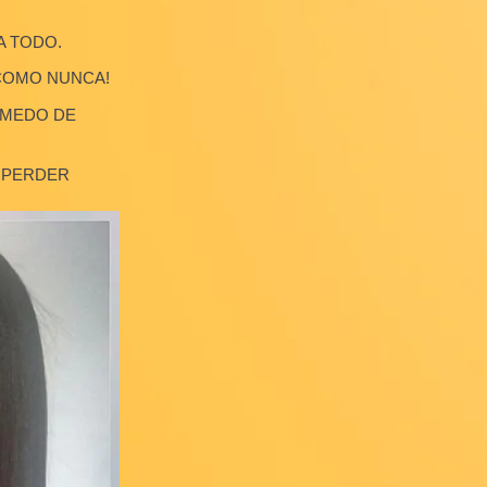
S CABELOS
 O DIA TODO.
NTES COMO NUNCA!
, SEM MEDO DE
AS OU PERDER