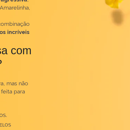
ímica agressiva
,
Linha Amarelinha,
 da combinação
ativos incríveis
 casa com
ha?
ressiva, mas não
 foi feita para
OS FIOS.