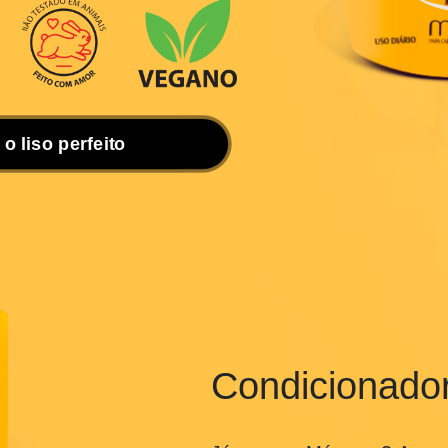
 esta maravilha é o
grande
que você tanto busca.
ivas
, sem deixar os fios finos
e o liso perfeito