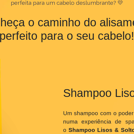
 você já sabe os motivos, que tal descobrir com
perfeita para um cabelo deslumbrante? 
nheça o caminho do alis
perfeito para o seu cabe
Shampoo Li