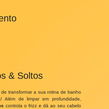
o montar a rotina

amento
lo!
sos & Soltos