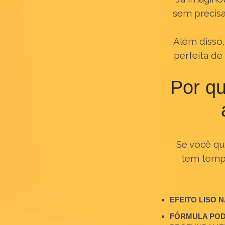
Já imagi
sem prec
Além dis
perfeita
Por 
Se você 
tem tem
EFEITO LIS