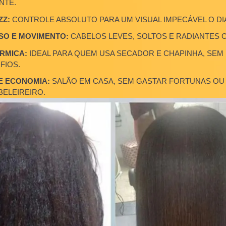
ODEROSA E SEGURA:
ATIVOS QUE TRATAM E NUTREM O
MENTE.
RIZZ:
CONTROLE ABSOLUTO PARA UM VISUAL IMPECÁVEL
TENSO E MOVIMENTO:
CABELOS LEVES, SOLTOS E RADIA
TÉRMICA:
IDEAL PARA QUEM USA SECADOR E CHAPINHA
OS FIOS.
DE E ECONOMIA:
SALÃO EM CASA, SEM GASTAR FORTUN
CABELEIREIRO.