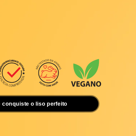
der de transformar a sua rotina de banho
e spa! Além de limpar em profundidade,
Soltos
controla o frizz e dá ao seu cabelo