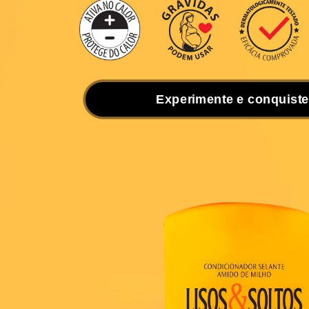
um composto de
aminoácidos
,
segredo para o Liso dos Sonhos
E tudo isso
sem químicas agress
ou quebradiços!
Experimente e conquist